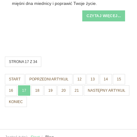
mięśni dna miednicy i poprawić Twoje życie.
CZYTAJ WIĘCEJ...
STRONA 17 Z 34
START
POPRZEDNI ARTYKUŁ
12
13
14
15
16
17
18
19
20
21
NASTĘPNY ARTYKUŁ
KONIEC