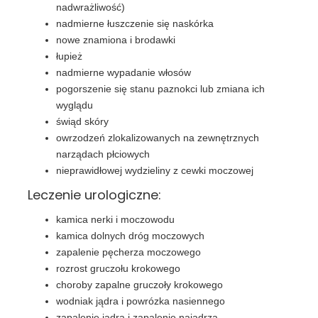
nadwrażliwość)
nadmierne łuszczenie się naskórka
nowe znamiona i brodawki
łupież
nadmierne wypadanie włosów
pogorszenie się stanu paznokci lub zmiana ich
wyglądu
świąd skóry
owrzodzeń zlokalizowanych na zewnętrznych
narządach płciowych
nieprawidłowej wydzieliny z cewki moczowej
Leczenie urologiczne:
kamica nerki i moczowodu
kamica dolnych dróg moczowych
zapalenie pęcherza moczowego
rozrost gruczołu krokowego
choroby zapalne gruczoły krokowego
wodniak jądra i powrózka nasiennego
zapalenie jądra i zapalenie najądrza