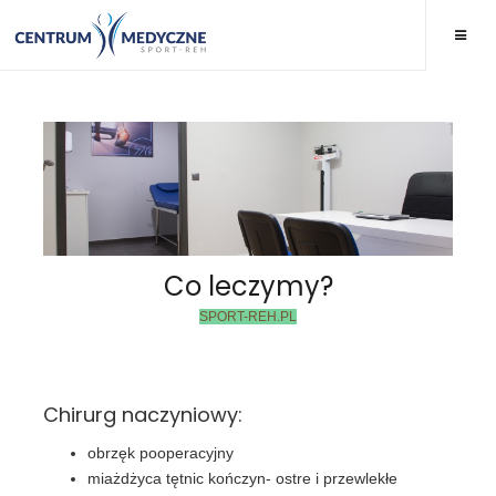
Co leczymy?
SPORT-REH.PL
Chirurg naczyniowy:
obrzęk pooperacyjny
miażdżyca tętnic kończyn- ostre i przewlekłe