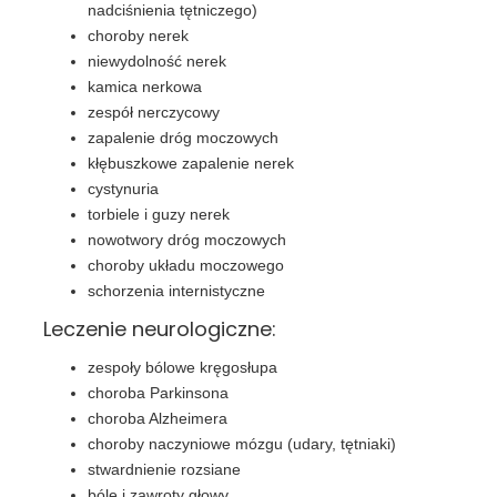
nadciśnienia tętniczego)
choroby nerek
niewydolność nerek
kamica nerkowa
zespół nerczycowy
zapalenie dróg moczowych
kłębuszkowe zapalenie nerek
cystynuria
torbiele i guzy nerek
nowotwory dróg moczowych
choroby układu moczowego
schorzenia internistyczne
Leczenie neurologiczne:
zespoły bólowe kręgosłupa
choroba Parkinsona
choroba Alzheimera
choroby naczyniowe mózgu (udary, tętniaki)
stwardnienie rozsiane
bóle i zawroty głowy