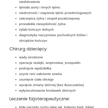
niedokrwienie
tętniaki aorty i innych tętnic
niedrożność i zwężenie tętnic przedmózgowych
zakrzepica żylna i zespół pozakrzepowy
przewlekła niewydolność żylna
żylaki kończyn dolnych
diagnostyka naczyniowo pochodnych bólów i
obrzęków kończyn
Chirurg dziecięcy:
wady wrodzone
operacje stulejki, wnętrostwa, przepuklin
podcięcie wędzidełka
szycie ran/ założenie szwów
usunięcie ciała obcego
wycięcie zmiany skórnej (bez tłuszczaków)
wyłyżeczkowanie brodawek skórnych
Leczenie fizjoterapeutyczne:
bóle narządu ruchu takie jak: bolesny bark, łokieć