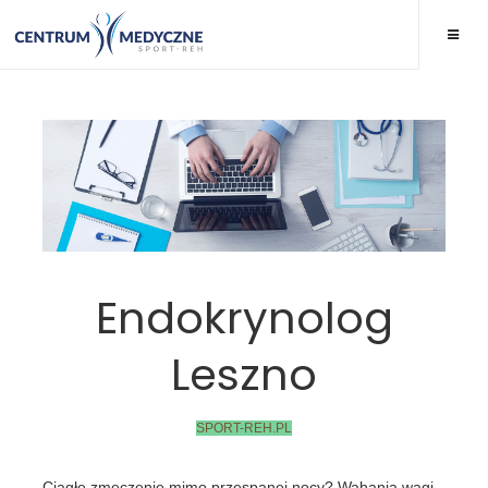
Endokrynolog
Leszno
SPORT-REH.PL
Ciągłe zmęczenie mimo przespanej nocy? Wahania wagi