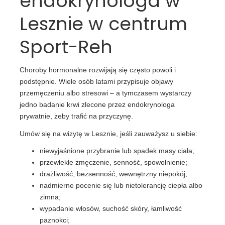
endokrynologa w
Lesznie w centrum
Sport-Reh
Choroby hormonalne rozwijają się często powoli i
podstępnie. Wiele osób latami przypisuje objawy
przemęczeniu albo stresowi – a tymczasem wystarczy
jedno badanie krwi zlecone przez endokrynologa
prywatnie, żeby trafić na przyczynę.
Umów się na wizytę w Lesznie, jeśli zauważysz u siebie:
niewyjaśnione przybranie lub spadek masy ciała;
przewlekłe zmęczenie, senność, spowolnienie;
drażliwość, bezsenność, wewnętrzny niepokój;
nadmierne pocenie się lub nietolerancję ciepła albo
zimna;
wypadanie włosów, suchość skóry, łamliwość
paznokci;