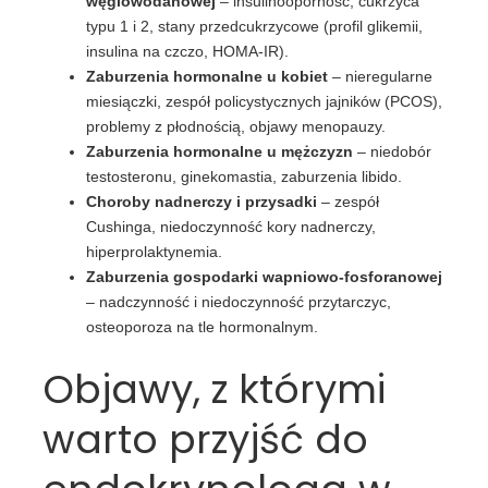
węglowodanowej
– insulinooporność, cukrzyca
typu 1 i 2, stany przedcukrzycowe (profil glikemii,
insulina na czczo, HOMA-IR).
Zaburzenia hormonalne u kobiet
– nieregularne
miesiączki, zespół policystycznych jajników (PCOS),
problemy z płodnością, objawy menopauzy.
Zaburzenia hormonalne u mężczyzn
– niedobór
testosteronu, ginekomastia, zaburzenia libido.
Choroby nadnerczy i przysadki
– zespół
Cushinga, niedoczynność kory nadnerczy,
hiperprolaktynemia.
Zaburzenia gospodarki wapniowo-fosforanowej
– nadczynność i niedoczynność przytarczyc,
osteoporoza na tle hormonalnym.
Objawy, z którymi
warto przyjść do