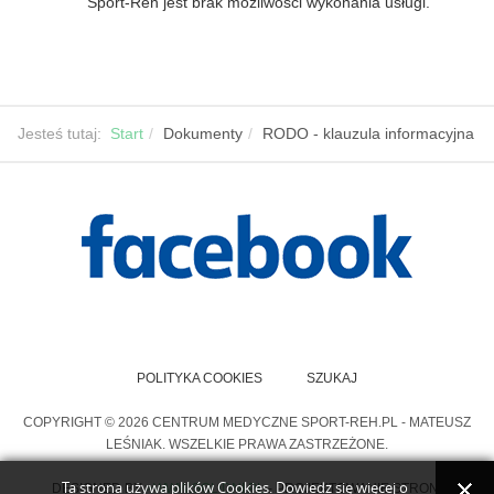
Sport-Reh jest brak możliwości wykonania usługi.
Jesteś tutaj:
Start
Dokumenty
RODO - klauzula informacyjna
POLITYKA COOKIES
SZUKAJ
COPYRIGHT © 2026 CENTRUM MEDYCZNE SPORT-REH.PL - MATEUSZ
LEŚNIAK. WSZELKIE PRAWA ZASTRZEŻONE.
Ta strona używa plików Cookies. Dowiedz się więcej o
DESIGNED BY
>WWW.SOLIDNI.PL
- PROJEKTOWANIE STRON.