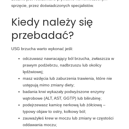
sprzęcie, przez doświadczonych specjalistów.
Kiedy należy się
przebadać?
USG brzucha warto wykonać jeśli:
odczuwasz nawracający ból brzucha, zwłaszcza w
prawym podżebrzu, nadbrzuszu lub okolicy
lędźwiowej;
masz wzdęcia lub zaburzenia trawienia, które nie
ustępują mimo zmiany diety;
badania krwi wykazały podwyższone enzymy
wątrobowe (ALT, AST, GGTP) lub bilirubinę;
podejrzewasz kamicę nerkową lub żółciową –
typowy objaw to ostry, kolkowy ból;
zauważyłeś krew w moczu lub zmiany w częstości
oddawania moczu;