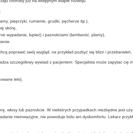
zaju choroby już na wstępnym etapie rozwoju.
:
my, pieprzyki, rumienie, grudki, pęcherze itp.),
ię skórę,
ne wypadanie, łupież) i paznokciami (łamliwość, plamy),
nienie.
hcą poprawić swój wygląd, na przykład pozbyć się blizn i przebarwień, r
adza szczegółowy wywiad z pacjentem. Specjalista może zapytać cię m.
mowane leki),
ę, włosy lub paznokcie. W niektórych przypadkach niezbędne jest uży
badanie nieinwazyjne, nie powoduje bólu ani dyskomfortu. Lekarz przyk