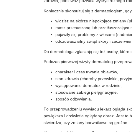
zdrowia, ponieważ pozwala wykryć różnego rod
Koniecznie skonsultuj się z dermatologiem, gdy
widzisz na skórze niepokojące zmiany (pla
masz przesuszoną lub przetłuszczająca s
pojawiły się problemy z włosami (nadmier
odczuwasz silny świąd skóry i zaczerwie
Do dermatologa zgłaszają się też osoby, które c
Podczas pierwszej wizyty dermatolog przeprow
charakter i czas trwania objawów,
stan zdrowia (choroby przewlekłe, przyj
występowanie dermatoz w rodzinie,
stosowane zabiegi pielęgnacyjne,
sposób odżywiania.
Po przeprowadzeniu wywiadu lekarz ogląda skór
powiększa i doświetla oglądany obraz. Jest to 
stwierdza, czy zmiany barwnikowe są groźne.