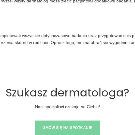
rwszej wizyty dermatolog może zlecić pacjentowi dodatkowe badania. 
ompletować wszystkie dotychczasowe badania oraz przygotować spis p
orzenia skórne w rodzinie. Oprócz tego, można ubrać się wygodnie i u
Szukasz dermatologa?
Nasi specjaliści czekają na Ciebie!
UMÓW SIĘ NA SPOTKANIE