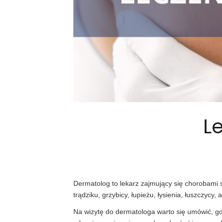
L
Dermatolog to lekarz zajmujący się chorobami s
trądziku, grzybicy, łupieżu, łysienia, łuszczycy
Na wizytę do dermatologa warto się umówić, gd