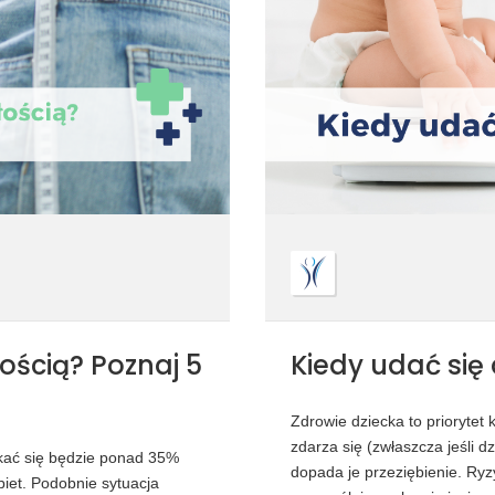
łością? Poznaj 5
Kiedy udać się
Zdrowie dziecka to priorytet
zdarza się (zwłaszcza jeśli d
rykać się będzie ponad 35%
dopada je przeziębienie. Ryzy
iet. Podobnie sytuacja