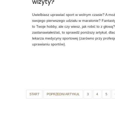
wizyty?
Uwielbiasz uprawiać sport w wolnym czasie? A moż
swojego pierwszego udziału w maratonie? Fantasty
to Twoje hobby, ale czy wiesz, jak robić to z głową?
zastanawiałeś/aś, to sprawdź poniższy artykuł, dl
lekarza medycyny sportowej (zarówno przy profesj
uprawianiu sportów).
START
POPRZEDNI ARTYKUŁ
3
4
5