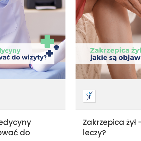
medycyny
Zakrzepica żył –
tować do
leczy?