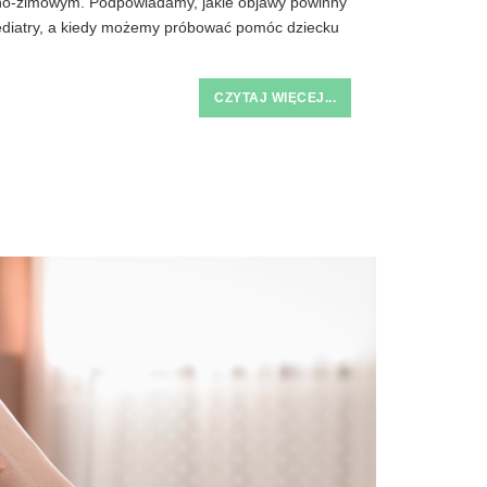
nno-zimowym. Podpowiadamy, jakie objawy powinny
 pediatry, a kiedy możemy próbować pomóc dziecku
CZYTAJ WIĘCEJ...