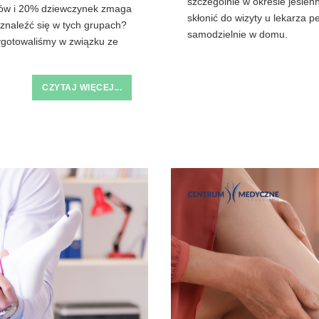
szczególnie w okresie jesie
pców i 20% dziewczynek zmaga
skłonić do wizyty u lekarza
 znaleźć się w tych grupach?
samodzielnie w domu.
zygotowaliśmy w związku ze
CZYTAJ WIĘCEJ...