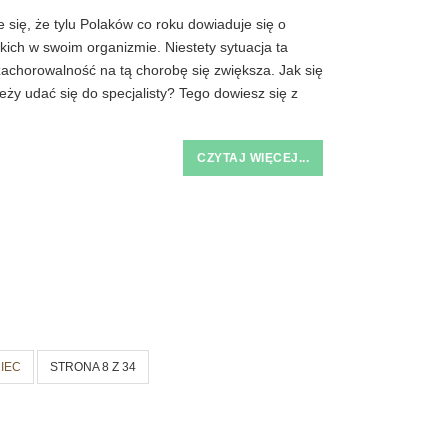
 się, że tylu Polaków co roku dowiaduje się o
okich w swoim organizmie. Niestety sytuacja ta
 zachorowalność na tą chorobę się zwiększa. Jak się
leży udać się do specjalisty? Tego dowiesz się z
CZYTAJ WIĘCEJ...
IEC
STRONA 8 Z 34