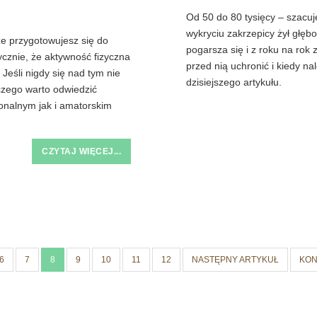
Od 50 do 80 tysięcy – szacuje
wykryciu zakrzepicy żył głęb
e przygotowujesz się do
pogarsza się i z roku na rok
cznie, że aktywność fizyczna
przed nią uchronić i kiedy na
 Jeśli nigdy się nad tym nie
dzisiejszego artykułu.
aczego warto odwiedzić
onalnym jak i amatorskim
CZYTAJ WIĘCEJ...
6
7
8
9
10
11
12
NASTĘPNY ARTYKUŁ
KON