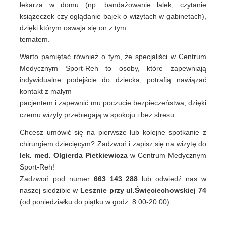
lekarza w domu (np. bandażowanie lalek, czytanie
książeczek czy oglądanie bajek o wizytach w gabinetach),
dzięki którym oswaja się on z tym
tematem.
Warto pamiętać również o tym, że specjaliści w Centrum
Medycznym Sport-Reh to osoby, które zapewniają
indywidualne podejście do dziecka, potrafią nawiązać
kontakt z małym
pacjentem i zapewnić mu poczucie bezpieczeństwa, dzięki
czemu wizyty przebiegają w spokoju i bez stresu.
Chcesz umówić się na pierwsze lub kolejne spotkanie z
chirurgiem dziecięcym? Zadzwoń i zapisz się na wizytę do
lek. med. Olgierda Pietkiewicza
w Centrum Medycznym
Sport-Reh!
Zadzwoń pod numer
663 143 288
lub odwiedź nas w
naszej siedzibie w
Lesznie przy ul.
Święciechowskiej 74
(od poniedziałku do piątku w godz. 8:00-20:00).