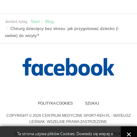
Jesteś tutaj:
Start
Blog
Chirurg dziecięcy bez stresu: jak przygotować dziecko (i
siebie) do wizyty?
POLITYKA COOKIES
SZUKAJ
COPYRIGHT © 2026 CENTRUM MEDYCZNE SPORT-REH.PL - MATEUSZ
LEŚNIAK. WSZELKIE PRAWA ZASTRZEŻONE.
Ta strona używa plików Cookies. Dowiedz się więcej o
DESIGNED BY
>WWW.SOLIDNI.PL
- PROJEKTOWANIE STRON.