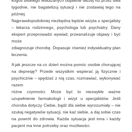
kogoś bliskiego wskazanych objawów dłużej niż przez dwa
tygodnie, nie bagatelizuj sytuacji i nie zostawiaj tego na
później.
Najprawdopodobniej niezbędna będzie wizyta u specjalisty
– lekarza rodzinnego, psychologa lub psychiatry. Dany
ekspert przeprowadzi wywiad, przeanalizuje objawy i być
może
zdiagnozuje chorobę. Dopasuje również indywidualny plan
leczenia.
A jak jeszcze na co dzień można pomóc osobie chorującej
na depresję? Przede wszystkim wspierać ją fizycznie i
psychicznie – spędzać z nią czas, rozmawiać, wykonywać
razem
różne czynności. Może być to niezwykle ważne
uzupełnienie farmakologii i wizyt u specjalistów. Jeśli
choroba dotyczy Ciebie, bądź dla siebie wyrozumiały – nie
szukaj negatywów sytuacji, nie każ siebie, a daj sobie czas
na powrót do zdrowia. Każda sytuacja jest inna i każdy
pacjent ma inne potrzeby oraz możliwości.