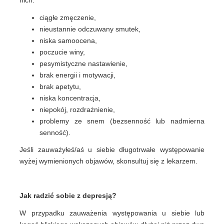
nich:
ciągłe zmęczenie,
nieustannie odczuwany smutek,
niska samoocena,
poczucie winy,
pesymistyczne nastawienie,
brak energii i motywacji,
brak apetytu,
niska koncentracja,
niepokój, rozdrażnienie,
problemy ze snem (bezsenność lub nadmierna
senność).
Jeśli zauważyłeś/aś u siebie długotrwałe występowanie
wyżej wymienionych objawów, skonsultuj się z lekarzem.
Jak radzić sobie z depresją?
W przypadku zauważenia występowania u siebie lub