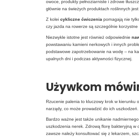
owoce, produkty pełnoziarniste i zdrowe tłuszc
głównie na świeżych produktach roślinnych jes
Z kolei
cykliczne ćwiczenia
pomagają nie tylko
czy jazda na rowerze są szczególnie korzystne 
Niezwykle istotne jest również odpowiednie
naw
powstawaniu kamieni nerkowych i innych proble
podstawowe zapotrzebowanie na wodę – na każd
upalnych dni i podczas aktywności fizycznej.
Używkom mówim
Rzucenie palenia to kluczowy krok w kierunku o
narządy, co może prowadzić do ich uszkodzeń.
Bardzo ważne jest także unikanie nadmierneg
uszkodzenia nerek. Zdrową florę bakteryjną w 
zawsze należy konsultować się z lekarzem, sz