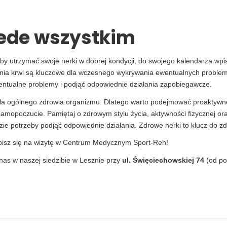
zede wszystkim
 aby utrzymać swoje nerki w dobrej kondycji, do swojego kalendarza wp
enia krwi są kluczowe dla wczesnego wykrywania ewentualnych proble
ntualne problemy i podjąć odpowiednie działania zapobiegawcze.
 dla ogólnego zdrowia organizmu. Dlatego warto podejmować proaktywn
amopoczucie. Pamiętaj o zdrowym stylu życia, aktywności fizycznej ora
ie potrzeby podjąć odpowiednie działania. Zdrowe nerki to klucz do z
pisz się na wizytę w Centrum Medycznym Sport-Reh!
nas w naszej siedzibie w Lesznie przy
ul. Święciechowskiej 74
(od po