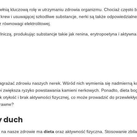
pełnią kluczową rolę w utrzymaniu zdrowia organizmu. Chociaż często ba
cej krew i usuwającej szkodliwe substancje, nerki są także odpowiedzia
z równowagi elektrolitowej.
iczą, produkując substancje takie jak renina, erytropoetyna i aktywna
ą zagrażać zdrowiu naszych nerek. Wśród nich wymienia się nadmierną k
i zwiększa ryzyko powstawania kamieni nerkowych. Ponadto, dieta bog
k otyłość i brak aktywności fizycznej, co może prowadzić do przewlek
sprawne?
y duch
yw na nasze zdrowie ma
dieta
oraz aktywność fizyczna. Stosowanie zbi