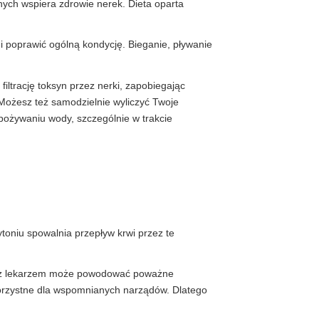
onych wspiera zdrowie nerek. Dieta oparta
 i poprawić ogólną kondycję. Bieganie, pływanie
ltrację toksyn przez nerki, zapobiegając
 Możesz też samodzielnie wyliczyć Twoje
pożywaniu wody, szczególnie w trakcie
toniu spowalnia przepływ krwi przez te
ji z lekarzem może powodować poważne
korzystne dla wspomnianych narządów. Dlatego