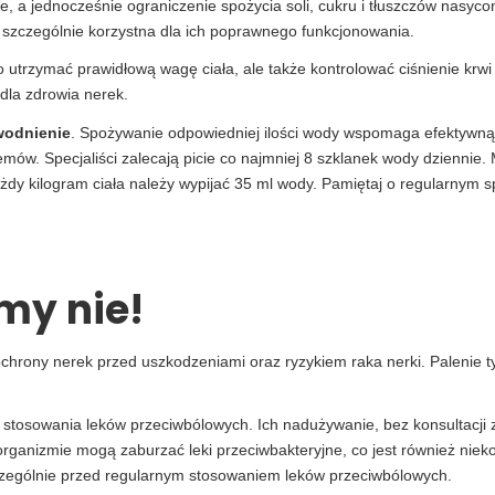
ze, a jednocześnie ograniczenie spożycia soli, cukru i tłuszczów nasyc
t szczególnie korzystna dla ich poprawnego funkcjonowania.
 utrzymać prawidłową wagę ciała, ale także kontrolować ciśnienie krwi
dla zdrowia nerek.
odnienie
. Spożywanie odpowiedniej ilości wody wspomaga efektywną fi
mów. Specjaliści zalecają picie co najmniej 8 szklanek wody dziennie.
y kilogram ciała należy wypijać 35 ml wody. Pamiętaj o regularnym s
y nie!
chrony nerek przed uszkodzeniami oraz ryzykiem raka nerki. Palenie ty
o stosowania leków przeciwbólowych. Ich nadużywanie, bez konsultac
organizmie mogą zaburzać leki przeciwbakteryjne, co jest również nie
czególnie przed regularnym stosowaniem leków przeciwbólowych.