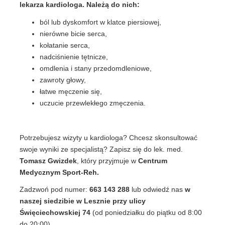
lekarza kardiologa. Należą do nich:
ból lub dyskomfort w klatce piersiowej,
nierówne bicie serca,
kołatanie serca,
nadciśnienie tętnicze,
omdlenia i stany przedomdleniowe,
zawroty głowy,
łatwe męczenie się,
uczucie przewlekłego zmęczenia.
Potrzebujesz wizyty u kardiologa? Chcesz skonsultować
swoje wyniki ze specjalistą? Zapisz się do lek. med.
Tomasz Gwizdek
, który przyjmuje w
Centrum
Medycznym Sport-Reh.
Zadzwoń pod numer:
663 143 288
lub odwiedź nas
w
naszej siedzibie w Lesznie przy ulicy
Święciechowskiej 74
(od poniedziałku do piątku od 8:00
do 20:00).