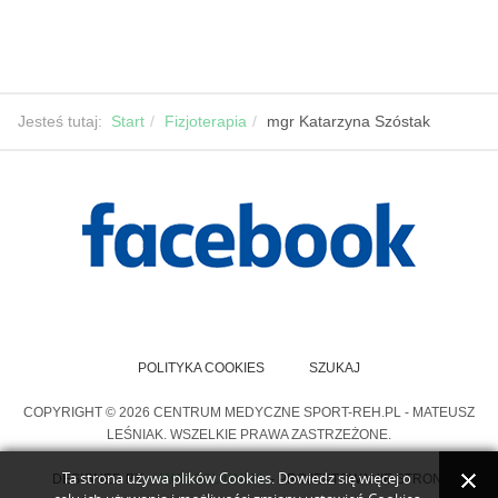
Jesteś tutaj:
Start
Fizjoterapia
mgr Katarzyna Szóstak
POLITYKA COOKIES
SZUKAJ
COPYRIGHT © 2026 CENTRUM MEDYCZNE SPORT-REH.PL - MATEUSZ
LEŚNIAK. WSZELKIE PRAWA ZASTRZEŻONE.
Ta strona używa plików Cookies. Dowiedz się więcej o
DESIGNED BY
>WWW.SOLIDNI.PL
- PROJEKTOWANIE STRON.