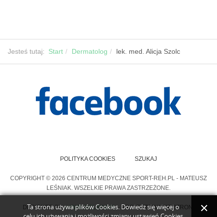
Jesteś tutaj:
Start
Dermatolog
lek. med. Alicja Szolc
POLITYKA COOKIES
SZUKAJ
COPYRIGHT © 2026 CENTRUM MEDYCZNE SPORT-REH.PL - MATEUSZ
LEŚNIAK. WSZELKIE PRAWA ZASTRZEŻONE.
Ta strona używa plików Cookies. Dowiedz się więcej o
DESIGNED BY
>WWW.SOLIDNI.PL
- PROJEKTOWANIE STRON.
celu ich używania i możliwości zmiany ustawień Cookies