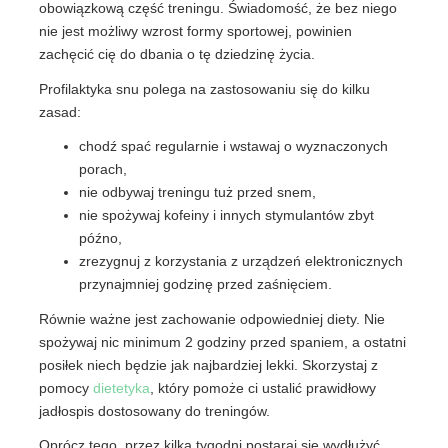
obowiązkową część treningu. Świadomość, że bez niego
nie jest możliwy wzrost formy sportowej, powinien
zachęcić cię do dbania o tę dziedzinę życia.
Profilaktyka snu polega na zastosowaniu się do kilku
zasad:
chodź spać regularnie i wstawaj o wyznaczonych
porach,
nie odbywaj treningu tuż przed snem,
nie spożywaj kofeiny i innych stymulantów zbyt
późno,
zrezygnuj z korzystania z urządzeń elektronicznych
przynajmniej godzinę przed zaśnięciem.
Równie ważne jest zachowanie odpowiedniej diety. Nie
spożywaj nic minimum 2 godziny przed spaniem, a ostatni
posiłek niech będzie jak najbardziej lekki. Skorzystaj z
pomocy
dietetyka
, który pomoże ci ustalić prawidłowy
jadłospis dostosowany do treningów.
Oprócz tego, przez kilka tygodni postaraj się wydłużyć